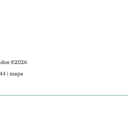
vados ©2026
444
|
mapa