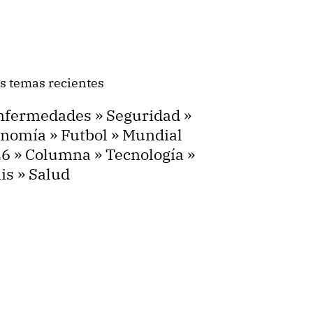
s temas recientes
nfermedades
»
Seguridad
»
onomía
»
Futbol
»
Mundial
26
»
Columna
»
Tecnología
»
is
»
Salud