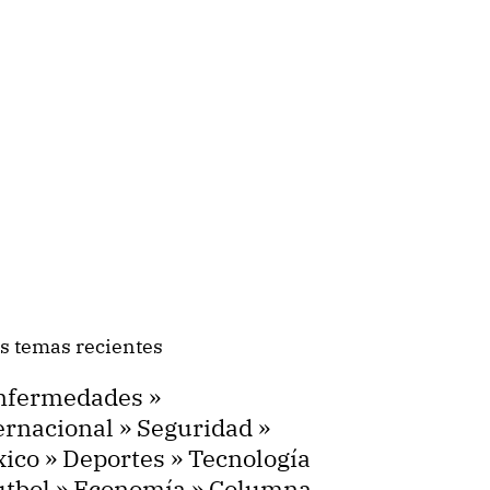
s temas recientes
nfermedades
»
ernacional
»
Seguridad
»
ico
»
Deportes
»
Tecnología
utbol
»
Economía
»
Columna