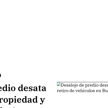
o
edio desata
propiedad y