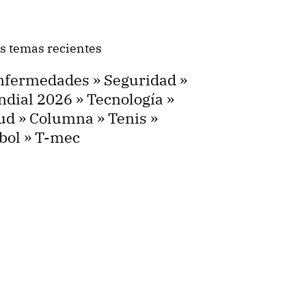
s temas recientes
nfermedades
»
Seguridad
»
dial 2026
»
Tecnología
»
ud
»
Columna
»
Tenis
»
bol
»
T-mec