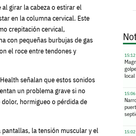
al girar la cabeza o estirar el
star en la columna cervical. Este
 crepitación cervical,
Not
na con pequeñas burbujas de gas
con el roce entre tendones y
15:12
Magn
golpe
local
t Health señalan que estos sonidos
entan un problema grave si no
15:06
Narro
dolor, hormigueo o pérdida de
puer
sept
 pantallas, la tensión muscular y el
15:02