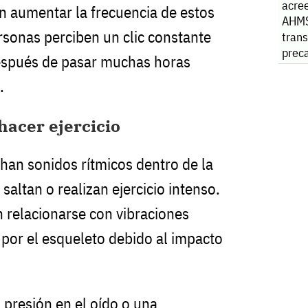
acre
n aumentar la frecuencia de estos
AHMS
sonas perciben un clic constante
tran
preca
después de pasar muchas horas
posib
.
comp
hacer ejercicio
an sonidos rítmicos dentro de la
saltan o realizan ejercicio intenso.
 relacionarse con vibraciones
 por el esqueleto debido al impacto
 presión en el oído o una