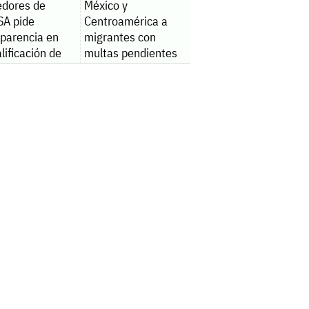
edores de
México y
A pide
Centroamérica a
sparencia en
migrantes con
lificación de
multas pendientes
les
radores