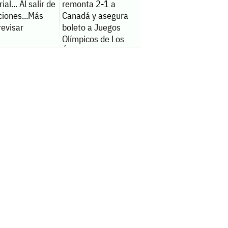
ial... Al salir de
remonta 2-1 a
ciones...Más
Canadá y asegura
revisar
boleto a Juegos
Olímpicos de Los
Ángeles 2028