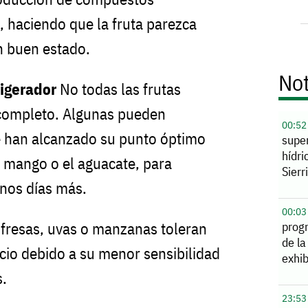
 haciendo que la fruta parezca
n buen estado.
Not
rigerador
No todas las frutas
r completo. Algunas pueden
00:52
e han alcanzado su punto óptimo
supe
hídri
 mango o el aguacate, para
Sierr
nos días más.
00:03
fresas, uvas o manzanas toleran
prog
de la
nicio debido a su menor sensibilidad
exhib
s.
23:53