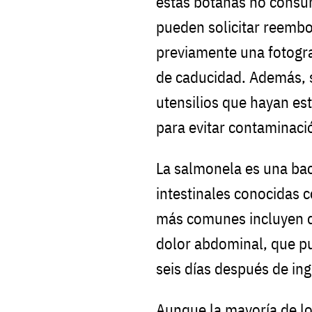
estas botanas no consu
pueden solicitar reemb
previamente una fotograf
de caducidad. Además, s
utensilios que hayan es
para evitar contaminaci
La salmonela es una bac
intestinales conocidas 
más comunes incluyen di
dolor abdominal, que pu
seis días después de in
Aunque la mayoría de lo