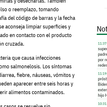
mirlas y desecharlas. También
olso o reemplazo, tomando
ía del código de barras y la fecha
e aconseja limpiar superficies y
Not
tado en contacto con el producto
ón cruzada.
11:37
super
padr
teria que causa infecciones
por r
redes
como salmonelosis. Los síntomas
meno
11:19
arrea, fiebre, náuseas, vómitos y
prós
eden aparecer entre seis horas y
Bide
exten
gerir alimentos contaminados.
hijo 
10:31
s casos se resuelve sin