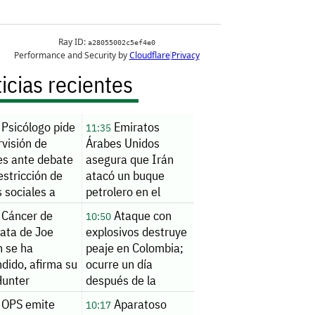
icias recientes
Psicólogo pide
Emiratos
11:35
visión de
Árabes Unidos
es ante debate
asegura que Irán
estricción de
atacó un buque
 sociales a
petrolero en el
res
estrecho de Ormuz
Cáncer de
Ataque con
10:50
tata de Joe
explosivos destruye
n se ha
peaje en Colombia;
dido, afirma su
ocurre un día
Hunter
después de la
investidura
OPS emite
Aparatoso
10:17
presidencial