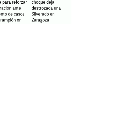
a para reforzar
choque deja
nación ante
destrozada una
nto de casos
Silverado en
arampión en
Zaragoza
ica