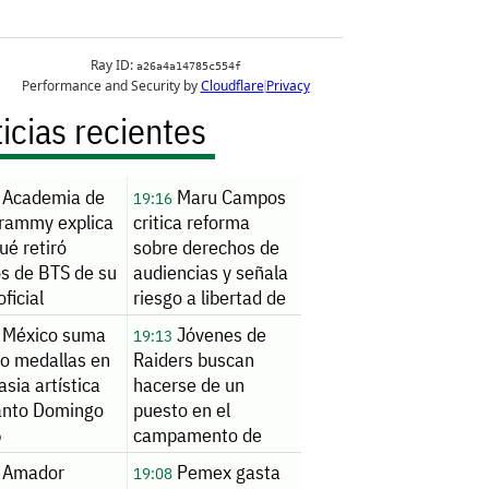
icias recientes
Academia de
Maru Campos
19:16
Grammy explica
critica reforma
ué retiró
sobre derechos de
os de BTS de su
audiencias y señala
oficial
riesgo a libertad de
expresión
México suma
Jóvenes de
19:13
ro medallas en
Raiders buscan
sia artística
hacerse de un
anto Domingo
puesto en el
6
campamento de
pretemporada
Amador
Pemex gasta
19:08