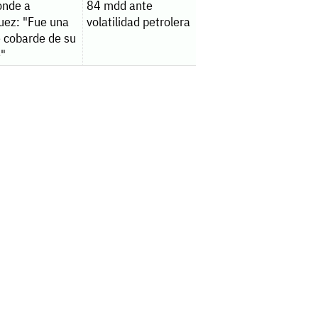
onde a
84 mdd ante
uez: "Fue una
volatilidad petrolera
e cobarde de su
e"