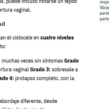
, puede incluso notarse un tejido
resp
Vásq
rtura vaginal.
part
part
ad
can el cistocele en
cuatro niveles
to:
, muchas veces sin síntomas
Grado
ertura vaginal
Grado 3:
sobresale a
ado 4:
prolapso completo, con la
abordaje diferente, desde