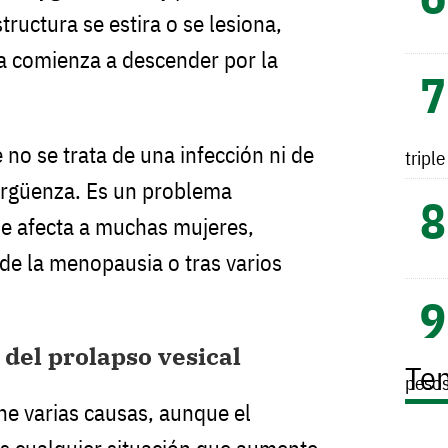
tructura se estira o se lesiona,
ga comienza a descender por la
no se trata de una infección ni de
tripl
ergüenza. Es un problema
ue afecta a muchas mujeres,
e la menopausia o tras varios
 del prolapso vesical
Te
peso
ene varias causas, aunque el