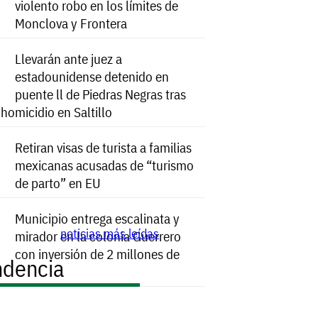
violento robo en los límites de
Monclova y Frontera
Llevarán ante juez a
estadounidense detenido en
puente ll de Piedras Negras tras
e homicidio en Saltillo
Retiran visas de turista a familias
mexicanas acusadas de “turismo
de parto” en EU
Municipio entrega escalinata y
noticias más leídas
mirador en la colonia Guerrero
con inversión de 2 millones de
ndencia
s