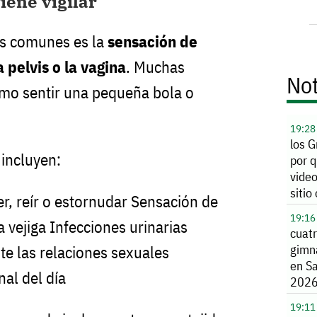
iene vigilar
s comunes es la
sensación de
 pelvis o la vagina
. Muchas
Not
omo sentir una pequeña bola o
19:28
los 
 incluyen:
por q
vide
sitio 
er, reír o estornudar Sensación de
19:16
 vejiga Infecciones urinarias
cuat
gimna
te las relaciones sexuales
en S
nal del día
202
19:11