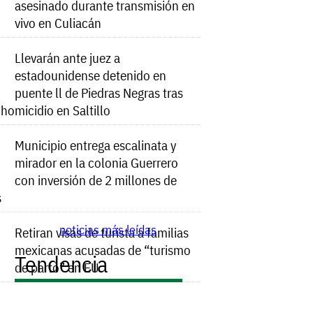
asesinado durante transmisión en
vivo en Culiacán
Llevarán ante juez a
estadounidense detenido en
puente ll de Piedras Negras tras
e homicidio en Saltillo
Municipio entrega escalinata y
mirador en la colonia Guerrero
con inversión de 2 millones de
s
noticias más leídas
Retiran visas de turista a familias
mexicanas acusadas de “turismo
Tendencia
de parto” en EU