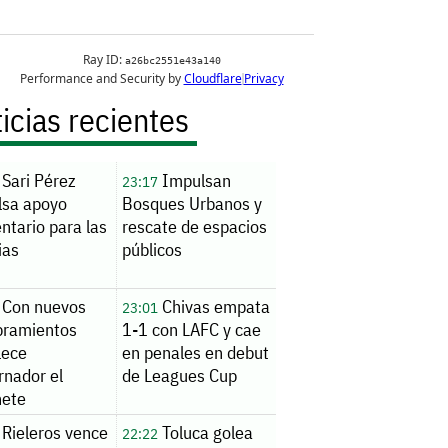
icias recientes
Sari Pérez
Impulsan
23:17
lsa apoyo
Bosques Urbanos y
ntario para las
rescate de espacios
ias
públicos
Con nuevos
Chivas empata
23:01
ramientos
1-1 con LAFC y cae
lece
en penales en debut
rnador el
de Leagues Cup
nete
Rieleros vence
Toluca golea
22:22