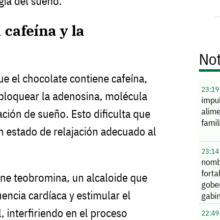
ogía del sueño.
 cafeína y la
Not
ue el chocolate contiene cafeína,
23:19
bloquear la adenosina, molécula
impu
alime
ción de sueño. Esto dificulta que
famil
n estado de relajación adecuado al
23:14
nomb
forta
ne teobromina, un alcaloide que
gobe
encia cardíaca y estimular el
gabi
, interfiriendo en el proceso
22:49