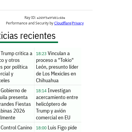
icias recientes
Trump critica a
Vinculan a
18:23
o y otros
proceso a "Tokio"
s por política
León, presunto líder
cial y
de Los Mexicles en
celes
Chihuahua
Gobierno de
Investigan
18:14
uila presenta
acercamiento entre
randes Fiestas
helicóptero de
abinas 2026
Trump y avión
almente
comercial en EU
Control Canino
Luis Figo pide
18:00