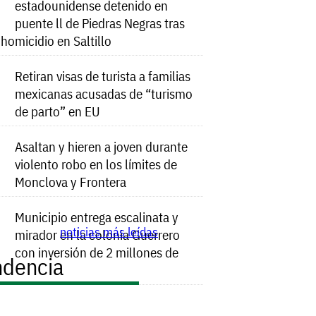
estadounidense detenido en
puente ll de Piedras Negras tras
e homicidio en Saltillo
Retiran visas de turista a familias
mexicanas acusadas de “turismo
de parto” en EU
Asaltan y hieren a joven durante
violento robo en los límites de
Monclova y Frontera
Municipio entrega escalinata y
noticias más leídas
mirador en la colonia Guerrero
con inversión de 2 millones de
ndencia
s