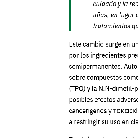
cuidado y la re
uñas, en lugar 
tratamientos q
Este cambio surge en u
por los ingredientes pr
semipermanentes. Autor
sobre compuestos como e
(TPO) y la N,N-dimetil-
posibles efectos advers
cancerígenos y токсicid
a restringir su uso en c