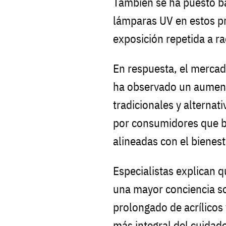
También se ha puesto ba
lámparas UV en estos pr
exposición repetida a rad
En respuesta, el merca
ha observado un aumen
tradicionales y alterna
por consumidores que b
alineadas con el bienest
Especialistas explican q
una mayor conciencia so
prolongado de acrílicos 
más integral del cuidado