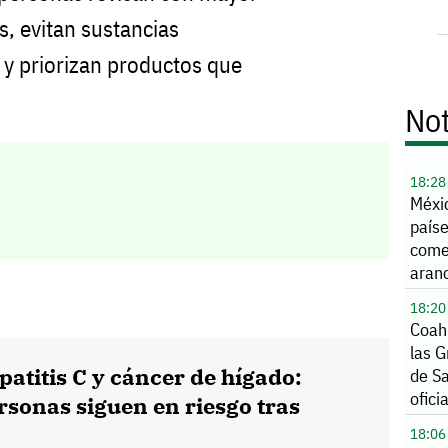
s, evitan sustancias
y priorizan productos que
Not
18:28
Méxic
paíse
comer
aran
18:20
Coah
las G
patitis C y cáncer de hígado:
de S
ofici
rsonas siguen en riesgo tras
18:06