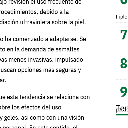
jo revisión el uso frecuente de
ocedimientos, debido a la
tripl
iación ultravioleta sobre la piel.
do ha comenzado a adaptarse. Se
to en la demanda de esmaltes
tivas menos invasivas, impulsado
uscan opciones más seguras y
ar.
ue esta tendencia se relaciona con
Te
bre los efectos del uso
peso
y geles, así como con una visión
 personal. En este sentido, el