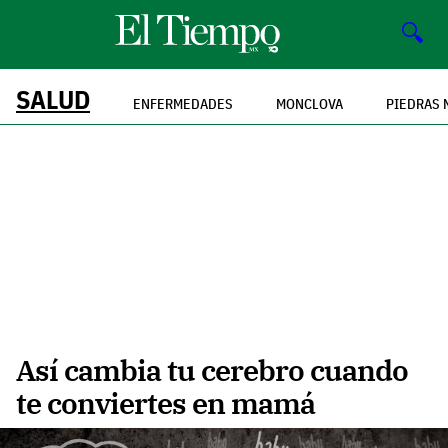
🔍
SALUD
ENFERMEDADES
MONCLOVA
PIEDRAS 
Así cambia tu cerebro cuando
te conviertes en mamá