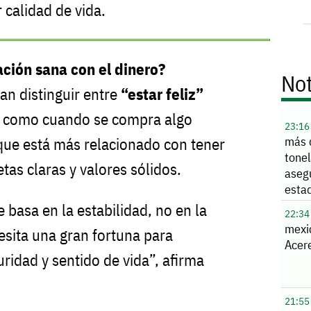
 calidad de vida.
ación sana con el dinero?
Not
an distinguir entre
“estar feliz”
, como cuando se compra algo
23:16
más 
 que está más relacionado con tener
tone
tas claras y valores sólidos.
aseg
esta
e basa en la estabilidad, no en la
22:34
mexi
sita una gran fortuna para
Acere
uridad y sentido de vida”, afirma
21:55