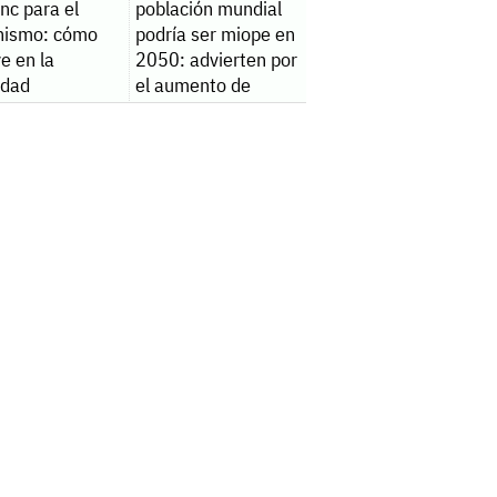
inc para el
población mundial
nismo: cómo
podría ser miope en
ye en la
2050: advierten por
lidad
el aumento de
casos