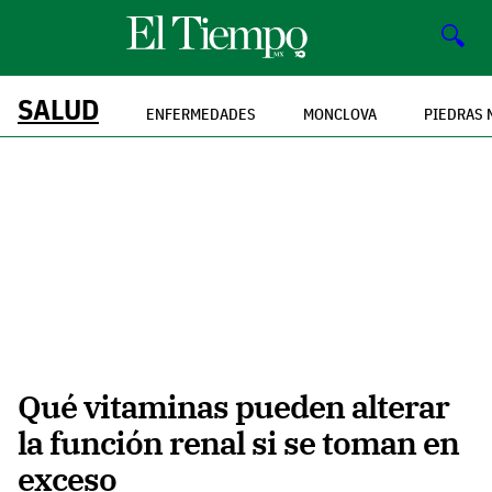
🔍
SALUD
ENFERMEDADES
MONCLOVA
PIEDRAS 
Qué vitaminas pueden alterar
la función renal si se toman en
exceso