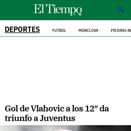
🔍
DEPORTES
FUTBOL
MONCLOVA
PIEDRAS N
Gol de Vlahovic a los 12″ da
triunfo a Juventus