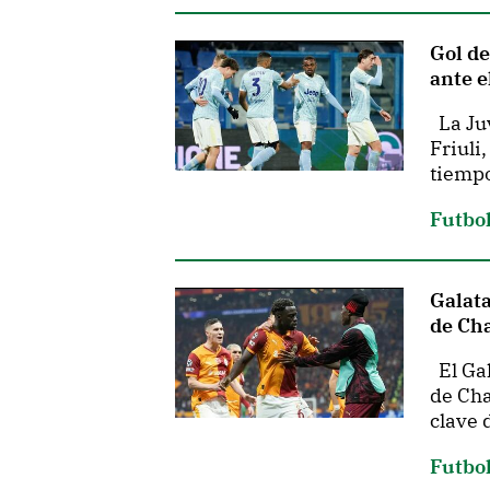
Gol de
ante e
La Juv
Friuli
tiempo
Futbo
Galata
de Ch
El Gal
de Cha
clave 
Futbo