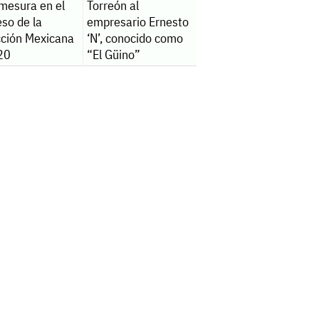
 mesura en el
Torreón al
so de la
empresario Ernesto
cción Mexicana
‘N’, conocido como
20
“El Güino”