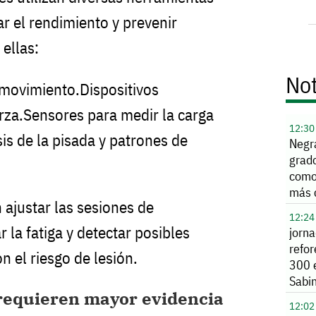
r el rendimiento y prevenir
 ellas:
Not
 movimiento.Dispositivos
rza.Sensores para medir la carga
12:30
is de la pisada y patrones de
Negr
grado
como
más 
ajustar las sesiones de
12:24
 la fatiga y detectar posibles
jorn
refor
n el riesgo de lesión.
300 
Sabi
requieren mayor evidencia
12:02