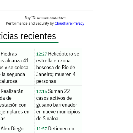
icias recientes
Piedras
Helicóptero se
12:27
as alcanza 41
estrella en zona
s y se coloca
boscosa de Río de
 la segunda
Janeiro; mueren 4
calurosa
personas
Realizarán
Suman 22
12:15
ada de
casos activos de
estación con
gusano barrenador
ejemplares en
en nueve municipios
nas
de Sinaloa
Alex Diego
Detienen en
11:57