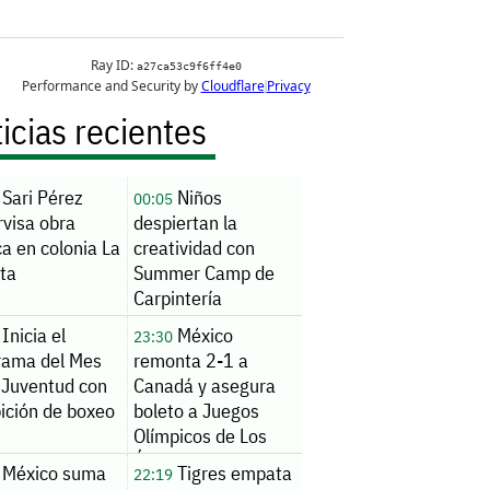
icias recientes
Sari Pérez
Niños
00:05
rvisa obra
despiertan la
ca en colonia La
creatividad con
ita
Summer Camp de
Carpintería
Inicia el
México
23:30
rama del Mes
remonta 2-1 a
 Juventud con
Canadá y asegura
ición de boxeo
boleto a Juegos
Olímpicos de Los
Ángeles 2028
México suma
Tigres empata
22:19