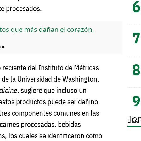
te procesados.
ntos que más dañan el corazón,
po
o reciente del Instituto de Métricas
d de la Universidad de Washington,
dicine
, sugiere que incluso un
stos productos puede ser dañino.
n tres componentes comunes en las
Te
Libra
 carnes procesadas, bebidas
s, los cuales se identificaron como