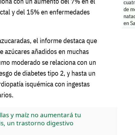
ciona con un aumento del 7% en el
cuatr
de m
ectal y del 15% en enfermedades
natac
en S
azucaradas, el informe destaca que
 de azúcares añadidos en muchas
sumo moderado se relaciona con un
sgo de diabetes tipo 2, y hasta un
diopatía isquémica con ingestas
rios.
las y maíz no aumentará tu
tis, un trastorno digestivo