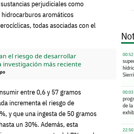
sustancias perjudiciales como
 hidrocarburos aromáticos
terocíclicas, todas asociadas con el
Not
00:52
n el riesgo de desarrollar
supe
a investigación más reciente
hídri
mpo
Sierr
onsumir entre 0,6 y 57 gramos
00:03
prog
ada incrementa el riesgo de
de la
exhib
1%, y que una ingesta de 50 gramos
o hasta un 30%. Además, esta
22:50