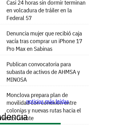
Casi 24 horas sin dormir terminan
en volcadura de tráiler en la
Federal 57
Denuncia mujer que recibió caja
vacía tras comprar un iPhone 17
Pro Max en Sabinas
Publican convocatoria para
subasta de activos de AHMSA y
MINOSA
Monclova prepara plan de
noticias más leídas
movilidad con conexión entre
colonias y nuevas rutas hacia el
ndencia
miento Oriente