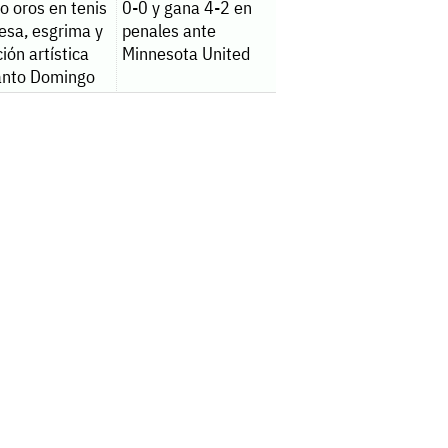
o oros en tenis
0-0 y gana 4-2 en
esa, esgrima y
penales ante
ión artística
Minnesota United
anto Domingo