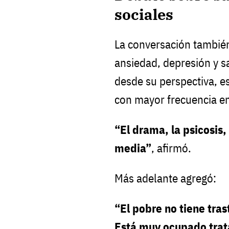
sociales
La conversación tambié
ansiedad, depresión y s
desde su perspectiva, e
con mayor frecuencia e
“El drama, la psicosis, 
media”
, afirmó.
Más adelante agregó:
“El pobre no tiene tra
Está muy ocupado trata