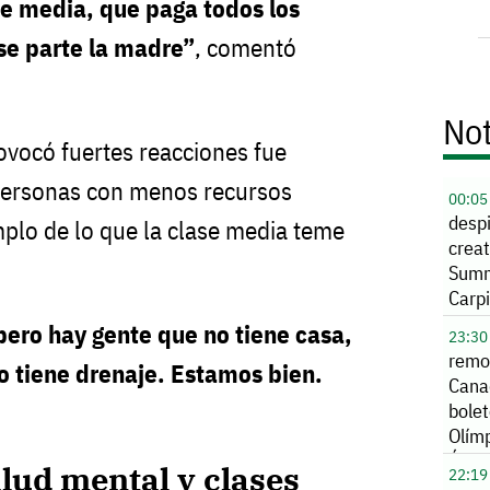
se media, que paga todos los
se parte la madre”
, comentó
Not
ovocó fuertes reacciones fue
personas con menos recursos
00:05
despi
plo de lo que la clase media teme
creat
Summ
Carpi
ero hay gente que no tiene casa,
23:30
remo
no tiene drenaje. Estamos bien.
Cana
bole
Olím
Ánge
lud mental y clases
22:19