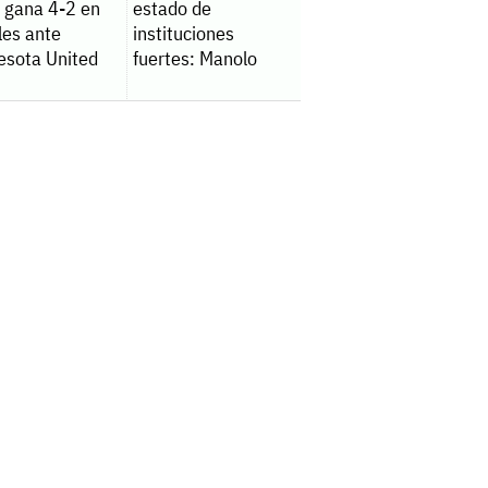
y gana 4-2 en
estado de
les ante
instituciones
esota United
fuertes: Manolo