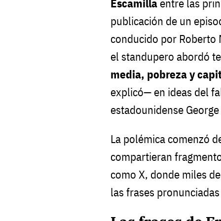
Escamilla
entre las pri
publicación de un episo
conducido por Roberto M
el standupero abordó t
media, pobreza y capi
explicó— en ideas del f
estadounidense George 
La polémica comenzó de
compartieran fragmento
como X, donde miles de 
las frases pronunciadas