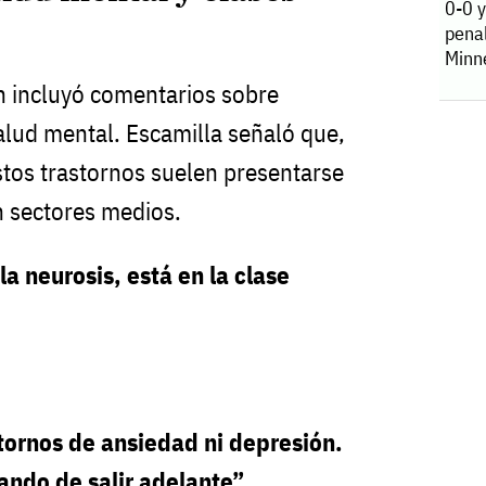
0-0 
pena
Minn
n incluyó comentarios sobre
alud mental. Escamilla señaló que,
stos trastornos suelen presentarse
n sectores medios.
la neurosis, está en la clase
stornos de ansiedad ni depresión.
ndo de salir adelante”.