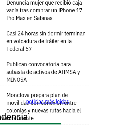
Denuncia mujer que recibió caja
vacía tras comprar un iPhone 17
Pro Max en Sabinas
Casi 24 horas sin dormir terminan
en volcadura de tráiler en la
Federal 57
Publican convocatoria para
subasta de activos de AHMSA y
MINOSA
Monclova prepara plan de
noticias más leídas
movilidad con conexión entre
colonias y nuevas rutas hacia el
ndencia
miento Oriente