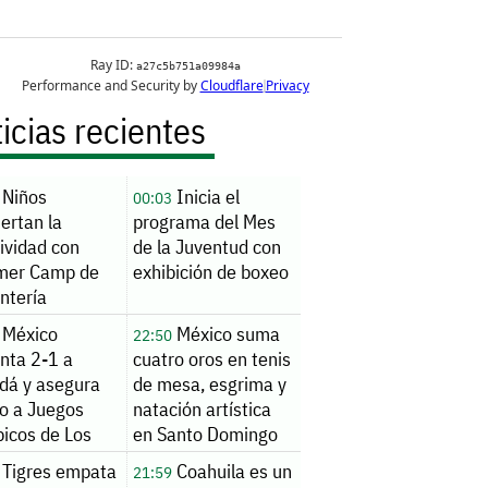
icias recientes
Niños
Inicia el
00:03
ertan la
programa del Mes
ividad con
de la Juventud con
er Camp de
exhibición de boxeo
ntería
México
México suma
22:50
nta 2-1 a
cuatro oros en tenis
dá y asegura
de mesa, esgrima y
to a Juegos
natación artística
picos de Los
en Santo Domingo
les 2028
Tigres empata
Coahuila es un
21:59