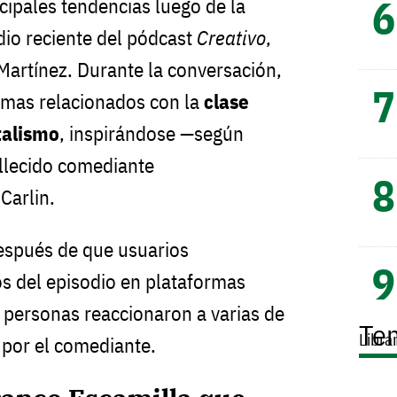
ncipales tendencias luego de la
dio reciente del pódcast
Creativo
,
artínez. Durante la conversación,
emas relacionados con la
clase
talismo
, inspirándose —según
allecido comediante
Carlin.
spués de que usuarios
s del episodio en plataformas
personas reaccionaron a varias de
Te
Libra
 por el comediante.