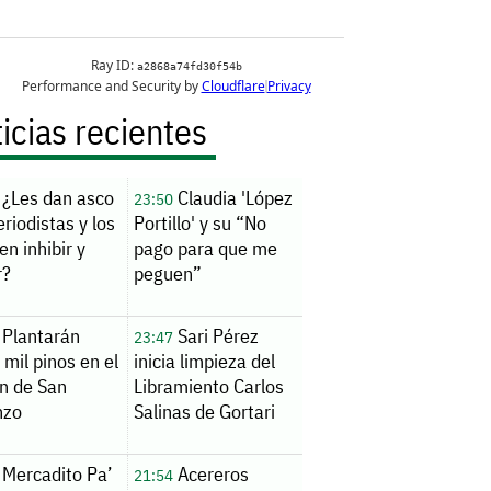
icias recientes
¿Les dan asco
Claudia 'López
23:50
eriodistas y los
Portillo' y su “No
en inhibir y
pago para que me
r?
peguen”
Plantarán
Sari Pérez
23:47
 mil pinos en el
inicia limpieza del
n de San
Libramiento Carlos
nzo
Salinas de Gortari
Mercadito Pa’
Acereros
21:54