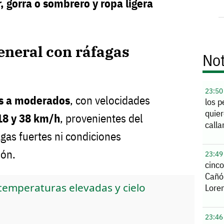
, gorra o sombrero y ropa ligera
eneral con ráfagas
Not
23:50
os a moderados
, con velocidades
los p
quier
18 y 38 km/h
, provenientes del
calla
gas fuertes ni condiciones
ión.
23:49
cinco
Cañó
temperaturas elevadas y cielo
Lore
23:46