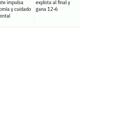
nte impulsa
explota al final y
omía y cuidado
gana 12-6
ental