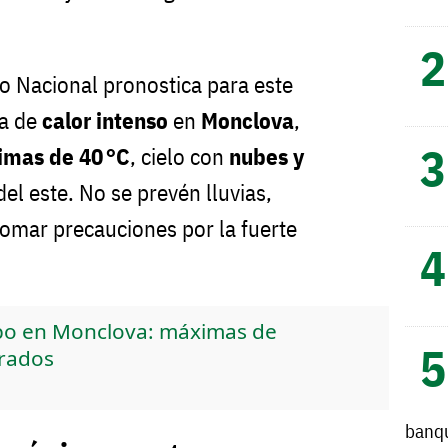
co Nacional pronostica para este
a de
calor intenso
en
Monclova
,
mas de 40 °C
, cielo con
nubes y
del este. No se prevén lluvias,
omar precauciones por la fuerte
mpo en Monclova: máximas de
erados
banq