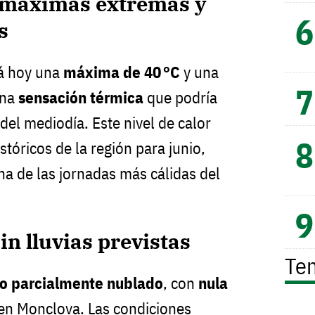
 máximas extremas y
s
á hoy una
máxima de 40 °C
y una
una
sensación térmica
que podría
del mediodía. Este nivel de calor
tóricos de la región para junio,
a de las jornadas más cálidas del
in lluvias previstas
Te
lo parcialmente nublado
, con
nula
en Monclova. Las condiciones