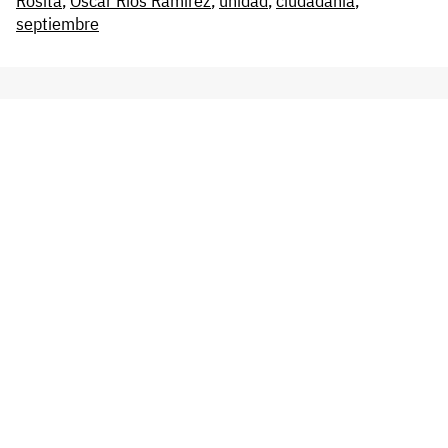
Rosita
,
Óscar Ríos Ramírez
,
unidad
,
ciudadanía
,
septiembre