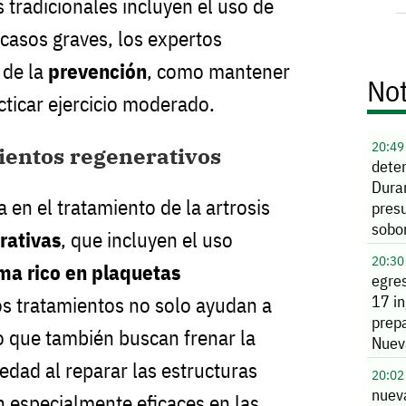
 tradicionales incluyen el uso de
 casos graves, los expertos
 de la
prevención
, como mantener
Not
cticar ejercicio moderado.
20:49
ientos regenerativos
dete
Dura
en el tratamiento de la artrosis
presu
sobo
rativas
, que incluyen el uso
funci
20:30
ma rico en plaquetas
egre
17 i
os tratamientos no solo ayudan a
prepa
no que también buscan frenar la
Nuev
edad al reparar las estructuras
20:02
nuev
n especialmente eficaces en las