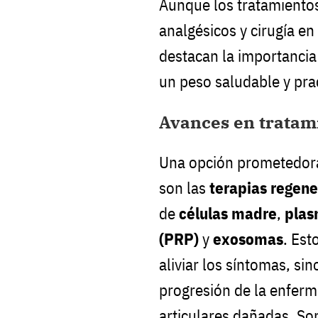
Aunque los tratamientos
analgésicos y cirugía en
destacan la importancia
un peso saludable y pra
Avances en tratam
Una opción prometedora 
son las
terapias regene
de
células madre
,
plas
(PRP)
y
exosomas
. Est
aliviar los síntomas, si
progresión de la enferm
articulares dañadas. So