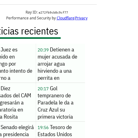
icias recientes
Juez es
Detienen a
20:39
nido en
mujer acusada de
ngo por
arrojar agua
nto intento de
hirviendo a una
rno a
perrita en
onario
Hermosillo
Diez
Gol
20:17
sados del CAM
tempranero de
ngresarán a
Paradela le da a
ratoria en
Cruz Azul su
a Rosita
primera victoria
inaugural en
Senado elegirá
Tesoro de
19:56
Leagues Cup
a presidencia
Estados Unidos