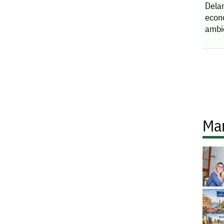
Dela
econ
ambi
Ma