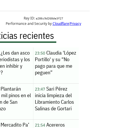
icias recientes
¿Les dan asco
Claudia 'López
23:50
eriodistas y los
Portillo' y su “No
en inhibir y
pago para que me
r?
peguen”
Plantarán
Sari Pérez
23:47
 mil pinos en el
inicia limpieza del
n de San
Libramiento Carlos
nzo
Salinas de Gortari
Mercadito Pa’
Acereros
21:54