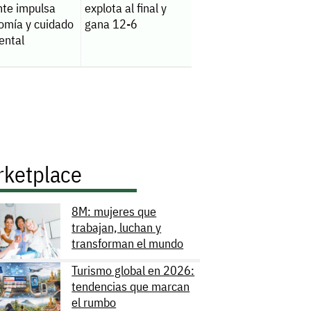
nte impulsa
explota al final y
omía y cuidado
gana 12-6
ental
rketplace
8M: mujeres que
trabajan, luchan y
transforman el mundo
Turismo global en 2026:
tendencias que marcan
el rumbo