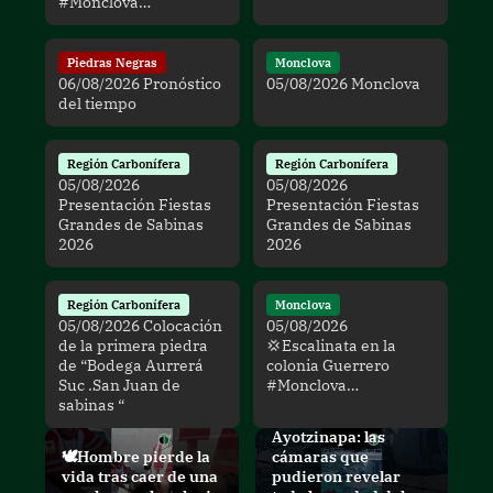
#Monclova…
Piedras Negras
Monclova
06/08/2026 Pronóstico
05/08/2026 Monclova
del tiempo
Región Carbonífera
Región Carbonífera
05/08/2026
05/08/2026
Presentación Fiestas
Presentación Fiestas
Grandes de Sabinas
Grandes de Sabinas
2026
2026
Región Carbonífera
Monclova
05/08/2026 Colocación
05/08/2026
de la primera piedra
💢Escalinata en la
de “Bodega Aurrerá
colonia Guerrero
Suc .San Juan de
#Monclova…
sabinas “
Ayotzinapa: las
🕊Hombre pierde la
cámaras que
vida tras caer de una
pudieron revelar