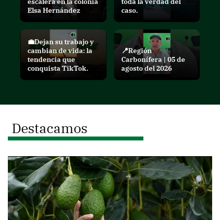
escalera en la colonia
toda la verdad del
Elsa Hernández
caso.
💼Dejan su trabajo y
cambian de vida: la
📍Región
tendencia que
Carbonífera | 05 de
conquista TikTok.
agosto del 2026
Destacamos