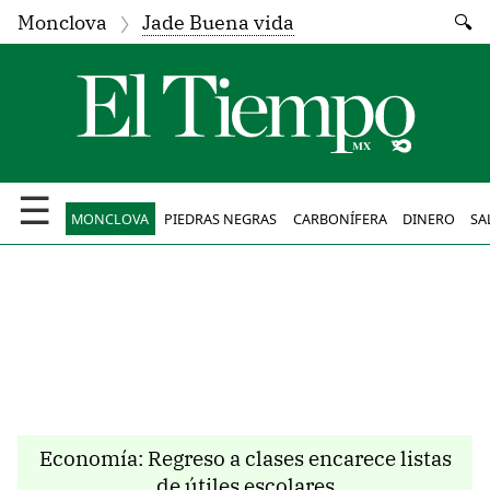
Monclova
Jade Buena vida
🔍
☰
MONCLOVA
PIEDRAS NEGRAS
CARBONÍFERA
DINERO
SA
Economía: Regreso a clases encarece listas
de útiles escolares