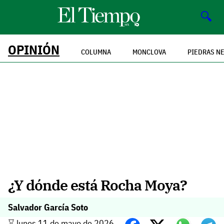
🔍
OPINIÓN
COLUMNA
MONCLOVA
PIEDRAS N
¿Y dónde está Rocha Moya?
Salvador García Soto
⌛️ lunes 11 de mayo de 2026