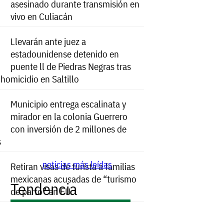
asesinado durante transmisión en
vivo en Culiacán
Llevarán ante juez a
estadounidense detenido en
puente ll de Piedras Negras tras
e homicidio en Saltillo
Municipio entrega escalinata y
mirador en la colonia Guerrero
con inversión de 2 millones de
s
noticias más leídas
Retiran visas de turista a familias
mexicanas acusadas de “turismo
Tendencia
de parto” en EU