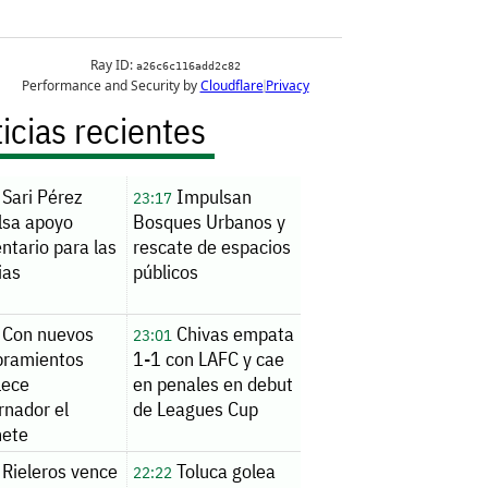
icias recientes
Sari Pérez
Impulsan
23:17
lsa apoyo
Bosques Urbanos y
ntario para las
rescate de espacios
ias
públicos
Con nuevos
Chivas empata
23:01
ramientos
1-1 con LAFC y cae
lece
en penales en debut
rnador el
de Leagues Cup
nete
Rieleros vence
Toluca golea
22:22