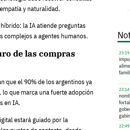
empatía y naturalidad.
híbrido: la IA atiende preguntas
Not
sos complejos a agentes humanos.
turo de las compras
23:19
impu
alime
famil
an que el 90% de los argentinos ya
23:14
I, lo que marca una fuerte adopción
nomb
s en IA.
forta
gobe
gabi
igital estará guiado por la
22:49