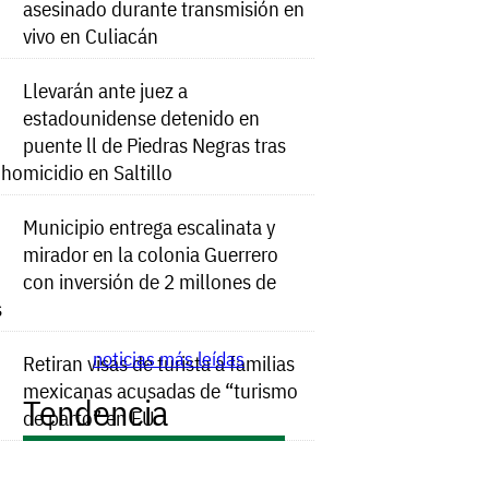
asesinado durante transmisión en
vivo en Culiacán
Llevarán ante juez a
estadounidense detenido en
puente ll de Piedras Negras tras
e homicidio en Saltillo
Municipio entrega escalinata y
mirador en la colonia Guerrero
con inversión de 2 millones de
s
noticias más leídas
Retiran visas de turista a familias
mexicanas acusadas de “turismo
Tendencia
de parto” en EU