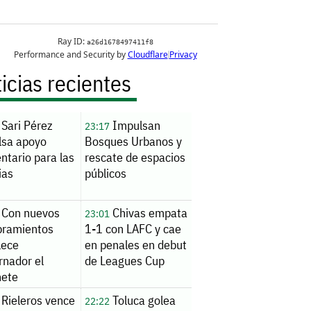
icias recientes
Sari Pérez
Impulsan
23:17
lsa apoyo
Bosques Urbanos y
ntario para las
rescate de espacios
ias
públicos
Con nuevos
Chivas empata
23:01
ramientos
1-1 con LAFC y cae
lece
en penales en debut
rnador el
de Leagues Cup
nete
Rieleros vence
Toluca golea
22:22