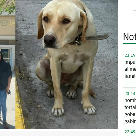
Not
23:19
impu
alime
famil
23:14
nomb
forta
gobe
gabi
22:49