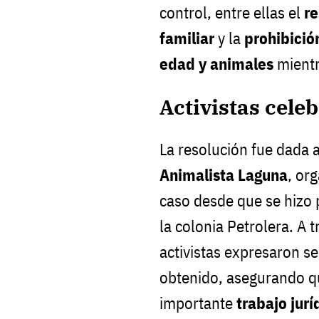
control, entre ellas el
re
familiar
y la
prohibició
edad y animales
mientr
Activistas cele
La resolución fue dada 
Animalista Laguna
, or
caso desde que se hizo 
la colonia Petrolera. A 
activistas expresaron s
obtenido, asegurando qu
importante
trabajo jurí