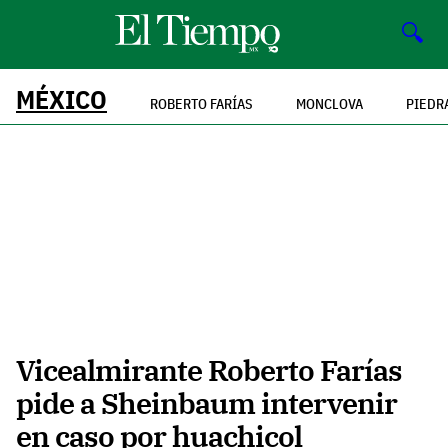
🔍
MÉXICO
ROBERTO FARÍAS
MONCLOVA
PIEDR
Vicealmirante Roberto Farías
pide a Sheinbaum intervenir
en caso por huachicol