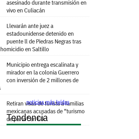
asesinado durante transmisión en
vivo en Culiacán
Llevarán ante juez a
estadounidense detenido en
puente ll de Piedras Negras tras
e homicidio en Saltillo
Municipio entrega escalinata y
mirador en la colonia Guerrero
con inversión de 2 millones de
s
noticias más leídas
Retiran visas de turista a familias
mexicanas acusadas de “turismo
Tendencia
de parto” en EU