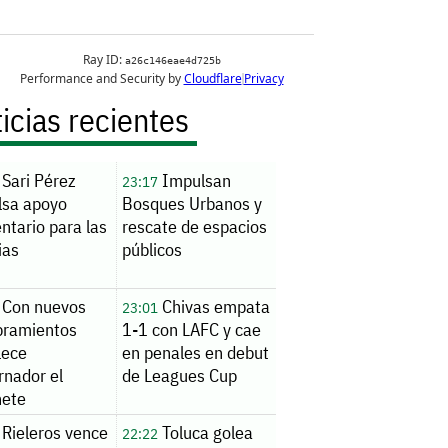
icias recientes
Sari Pérez
Impulsan
23:17
lsa apoyo
Bosques Urbanos y
ntario para las
rescate de espacios
ias
públicos
Con nuevos
Chivas empata
23:01
ramientos
1-1 con LAFC y cae
lece
en penales en debut
rnador el
de Leagues Cup
nete
Rieleros vence
Toluca golea
22:22