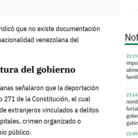
indicó que no existe documentación
Not
a nacionalidad venezolana del
23:19
impu
stura del gobierno
alime
famil
anas señalaron que la deportación
23:14
o 271 de la Constitución, el cual
nomb
forta
de extranjeros vinculados a delitos
gobe
pitales, crimen organizado o
gabi
io público.
22:49