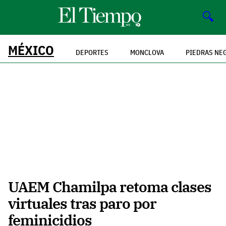
🔍
MÉXICO
DEPORTES
MONCLOVA
PIEDRAS NE
UAEM Chamilpa retoma clases
virtuales tras paro por
feminicidios