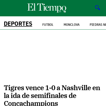
🔍
DEPORTES
FUTBOL
MONCLOVA
PIEDRAS N
Tigres vence 1-0 a Nashville en
la ida de semifinales de
Concachampions