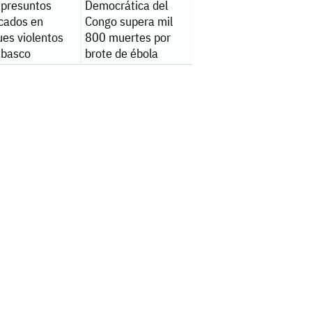
 presuntos
Democrática del
icados en
Congo supera mil
ues violentos
800 muertes por
abasco
brote de ébola