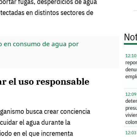
portar fugas, desperdicios de agua
tectadas en distintos sectores de
Not
o en consumo de agua por
12:10
repo
denu
empl
r el uso responsable
12:09
dete
pres
rganismo busca crear conciencia
vivie
cuidar el agua durante la
colon
iodo en el que incrementa
12:03