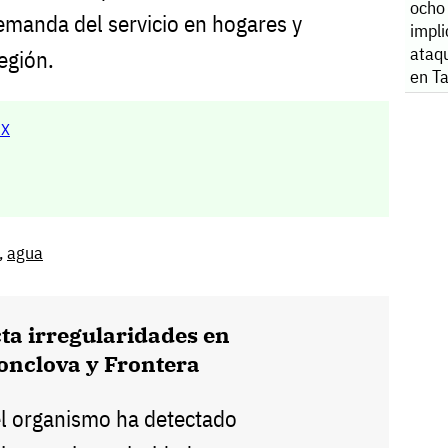
ocho
emanda del servicio en hogares y
impl
ataq
egión.
en T
MX
,
agua
ta irregularidades en
onclova y Frontera
 el organismo ha detectado