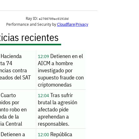
icias recientes
Hacienda
Detienen en el
12:09
rta 74
AICM a hombre
ncias contra
investigado por
eados del SAT
supuesto fraude con
criptomonedas
Cuarto
Tras sufrir
12:04
nidos por
brutal la agresión
unto robo en
afectado pide
nda de la
aprehendan a
ia Central
responsables.
Detienen a
República
12:00