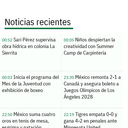
Noticias recientes
Sari Pérez supervisa
Niños despiertan la
00:52
00:05
obra hídrica en colonia La
creatividad con Summer
Sierrita
Camp de Carpintería
Inicia el programa del
México remonta 2-1 a
00:03
23:30
Mes de la Juventud con
Canadá y asegura boleto a
exhibición de boxeo
Juegos Olímpicos de Los
Ángeles 2028
México suma cuatro
Tigres empata 0-0 y
22:50
22:19
oros en tenis de mesa,
gana 4-2 en penales ante
esgrima y natación
Minnesota United