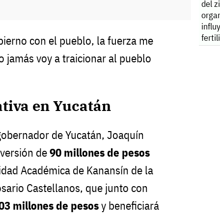
del z
orga
influ
ferti
bierno con el pueblo, la fuerza me
so jamás voy a traicionar al pueblo
ativa en Yucatán
 gobernador de Yucatán, Joaquín
nversión de
90 millones de pesos
nidad Académica de Kanansín de la
sario Castellanos, que junto con
03 millones de pesos
y beneficiará