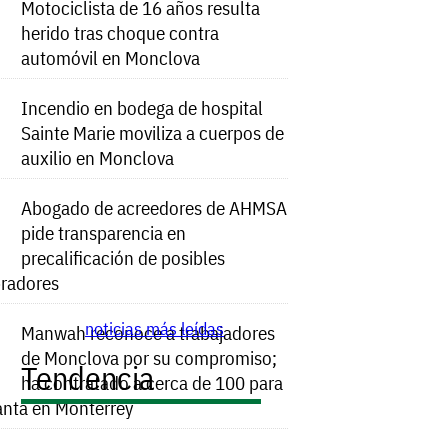
Motociclista de 16 años resulta
herido tras choque contra
automóvil en Monclova
Incendio en bodega de hospital
Sainte Marie moviliza a cuerpos de
auxilio en Monclova
Abogado de acreedores de AHMSA
pide transparencia en
precalificación de posibles
radores
noticias más leídas
Manwah reconoce a trabajadores
de Monclova por su compromiso;
Tendencia
ha contratado a cerca de 100 para
anta en Monterrey