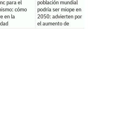
inc para el
población mundial
nismo: cómo
podría ser miope en
ye en la
2050: advierten por
lidad
el aumento de
casos