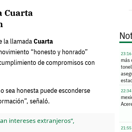
a Cuarta
n
Not
e la llamada
Cuarta
movimiento “honesto y honrado”
23:16
más 
 cumplimiento de compromisos con
tone
aseg
esta
no sea honesta puede esconderse
22:34
mexi
formación”, señaló.
Acere
n intereses extranjeros”,
21:55