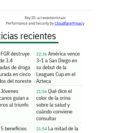
icias recientes
FGR destruye
América vence
22:36
de 3.4
3-1 a San Diego en
ladas de droga
su debut de la
urada en cinco
Leagues Cup en el
dos del noreste
Azteca
Jóvenes
Qué dice el
21:56
canos guían a
color de la orina
ros al triunfo
sobre la salud y
cuándo conviene
consultar
5 beneficios
La mitad de la
21:54