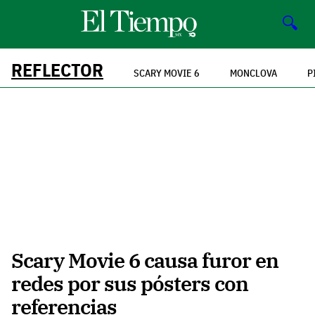
🔍
REFLECTOR
SCARY MOVIE 6
MONCLOVA
P
Scary Movie 6 causa furor en
redes por sus pósters con
referencias