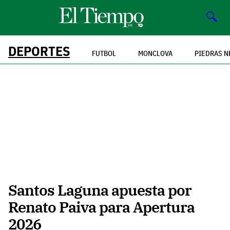
🔍
DEPORTES
FUTBOL
MONCLOVA
PIEDRAS N
Santos Laguna apuesta por
Renato Paiva para Apertura
2026