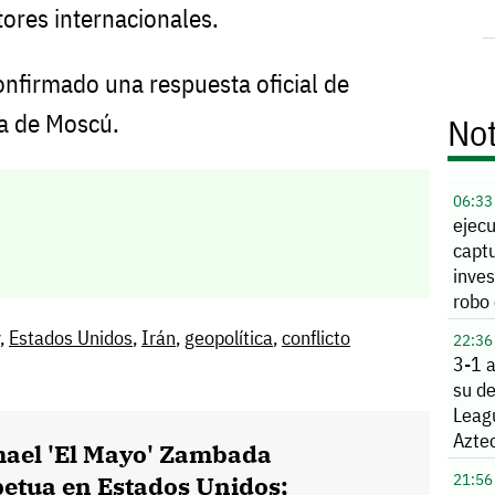
tores internacionales.
onfirmado una respuesta oficial de
ta de Moscú.
Not
06:33
ejec
capt
inves
robo 
Alle
,
Estados Unidos
,
Irán
,
geopolítica
,
conflicto
22:36
3-1 
su de
Leag
Azte
mael 'El Mayo' Zambada
21:56
etua en Estados Unidos;