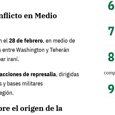
nflicto en Medio
n el
28 de febrero
, en medio de
s entre Washington y Teherán
r iraní.
comp
acciones de represalia
, dirigidas
s y bases militares
egión.
e el origen de la