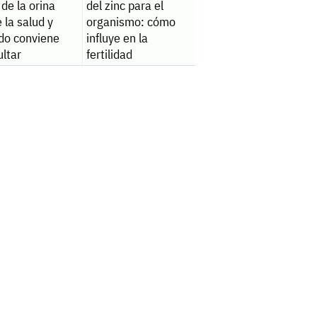
 de la orina
del zinc para el
 la salud y
organismo: cómo
do conviene
influye en la
ltar
fertilidad