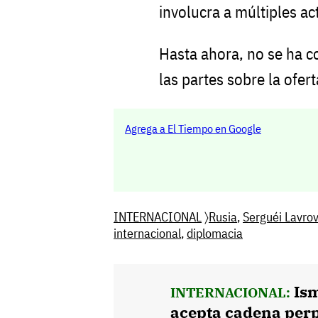
involucra a múltiples ac
Hasta ahora, no se ha c
las partes sobre la ofer
Agrega a El Tiempo en Google
INTERNACIONAL
〉
Rusia
,
Serguéi Lavrov
internacional
,
diplomacia
Is
INTERNACIONAL:
acepta cadena perp