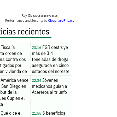
icias recientes
Fiscalía
FGR destruye
23:16
uta orden de
más de 3.4
ura contra dos
toneladas de droga
tigados por
asegurada en cinco
en vivienda de
estados del noreste
nde
América vence
Jóvenes
22:34
a San Diego en
mexicanos guían a
but de la
Acereros al triunfo
ues Cup en el
ca
Qué dice el
5 beneficios
21:55