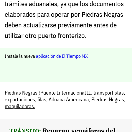
trámites aduanales, ya que los documentos
elaborados para operar por Piedras Negras
deben actualizarse previamente antes de
utilizar otro puerto fronterizo.
Instala la nueva
aplicación de El Tiempo MX
Piedras Negras
〉
Puente Internacional II
,
transportistas
,
exportaciones
,
filas
,
Aduana Americana
,
Piedras Negras
,
maquiladoras.
Reparan semáforos del
TRÁNSITO: