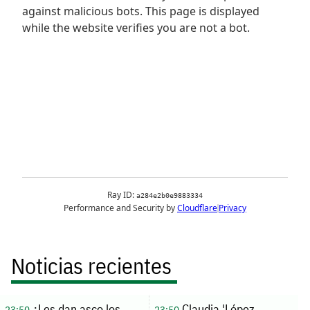
Noticias recientes
¿Les dan asco los
Claudia 'López
23:50
23:50