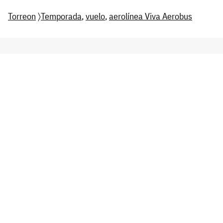
Torreon
〉
Temporada
,
vuelo
,
aerolínea Viva Aerobus