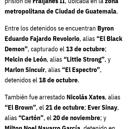
prisión de
Fraijanes II
, ubicada en la
zona
metropolitana de Ciudad de Guatemala
.
Entre los detenidos se encuentran
Byron
Eduardo Fajardo Revolorio
, alias
“El Black
Demon”
, capturado el
13 de octubre
;
Melcin de León
, alias
“Little Strong”
, y
Marlon Sincuir
, alias
“El Espectro”
,
detenidos el
18 de octubre
.
También fue arrestado
Nicolás Xates
, alias
“El Brown”
, el
21 de octubre
;
Ever Sinay
,
alias
“Cartón”
, el
20 de noviembre
; y
Milton Noel Navarro García
, detenido en