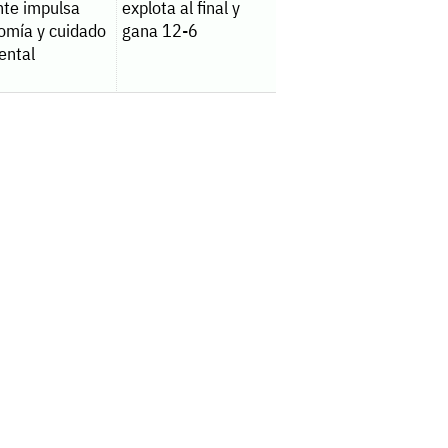
nte impulsa
explota al final y
omía y cuidado
gana 12-6
ental