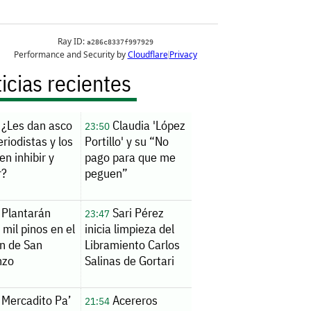
icias recientes
¿Les dan asco
Claudia 'López
23:50
eriodistas y los
Portillo' y su “No
en inhibir y
pago para que me
r?
peguen”
Plantarán
Sari Pérez
23:47
 mil pinos en el
inicia limpieza del
n de San
Libramiento Carlos
nzo
Salinas de Gortari
Mercadito Pa’
Acereros
21:54