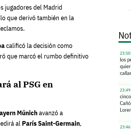
los jugadores del Madrid
 lo que derivó también en la
reclamos.
Not
oa
calificó la decisión como
23:50
eró que marcó el rumbo definitivo
los p
quier
calla
ará al PSG en
23:49
cinco
Cañó
Lore
ayern Múnich
avanzó a
edirá al
París Saint-Germain
,
23:46