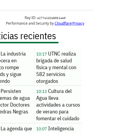
icias recientes
La industria
UTNC realiza
10:17
ecera en
brigada de salud
co rompe
física y mental con
ds y sigue
582 servicios
iendo
otorgados
Persisten
Cultura del
10:13
lemas de agua
Agua lleva
ector Doctores
actividades a cursos
iedras Negras
de verano para
fomentar el cuidado
del vital líquido
La agenda que
Inteligencia
10:07