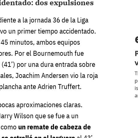
identado: dos expulsiones
ente a la jornada 36 de la Liga
uvo un primer tiempo accidentado.
os 45 minutos, ambos equipos
res. Por el Bournemouth fue
 (41’) por una dura entrada sobre
cales, Joachim Andersen vio la roja
plancha ante Adrien Truffert.
 pocas aproximaciones claras.
arry Wilson que se fue a un
sí como
un remate de cabeza de
e estrelló en el larguero
al 43’.