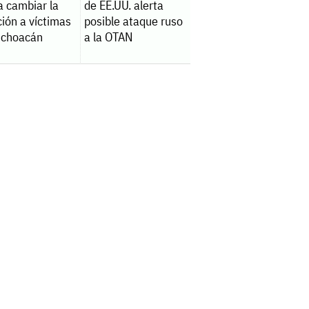
a cambiar la
de EE.UU. alerta
ión a víctimas
posible ataque ruso
ichoacán
a la OTAN