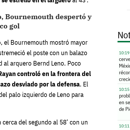
, Bournemouth despertó y
co gol
Not
o, el Bournemouth mostró mayor
estremeció el poste con un balazo
10:19
cerv
d al arquero Bernd Leno. Poco
Méxi
récor
Rayan controló en la frontera del
crec
tazo desviado por la defensa
. El
10:15
del palo izquierdo de Leno para
prob
en s
de P
n cerca del segundo al 58’ con un
10:11