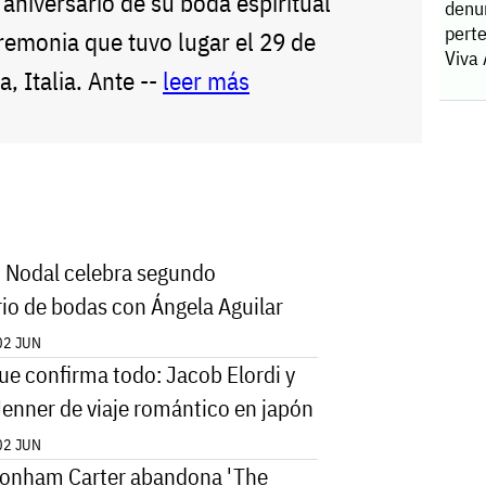
 aniversario de su boda espiritual
denu
pert
remonia que tuvo lugar el 29 de
Viva
 Italia. Ante --
leer más
n Nodal celebra segundo
rio de bodas con Ángela Aguilar
02 JUN
que confirma todo: Jacob Elordi y
Jenner de viaje romántico en japón
02 JUN
onham Carter abandona 'The