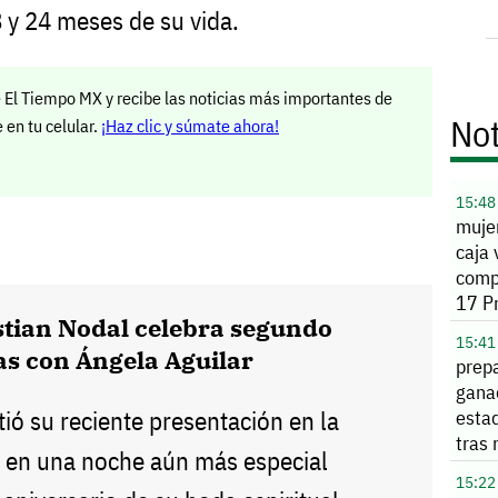
8 y 24 meses de su vida.
 El Tiempo MX y recibe las noticias más importantes de
Not
en tu celular.
¡Haz clic y súmate ahora!
15:48
mujer
caja 
comp
17 P
stian Nodal celebra segundo
Sabi
15:41
as con Ángela Aguilar
prepa
gana
tió su reciente presentación en la
esta
tras
 en una noche aún más especial
de s
15:22