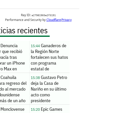
icias recientes
Denuncia
Ganaderos de
15:44
 que recibió
la Región Norte
vacía tras
fortalecen sus hatos
rar un iPhone
con programa
ro Max en
estatal de
nas
sementales
Coahuila
Gustavo Petro
15:38
subsidiados
ra regreso del
deja la Casa de
do al mercado
Nariño en su último
dounidense
acto como
 más de un año
presidente
uspensión
Monclovense
Epic Games
15:20