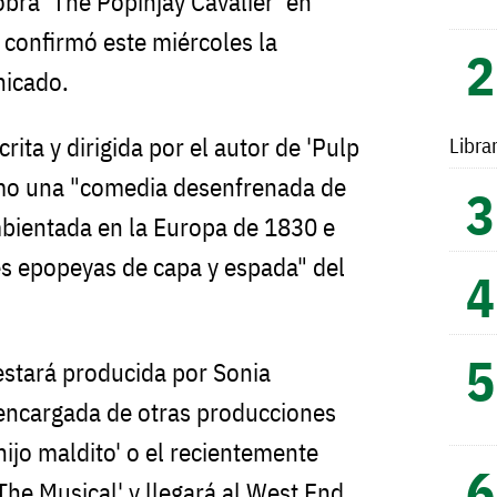
 obra 'The Popinjay Cavalier' en
confirmó este miércoles la
nicado.
rita y dirigida por el autor de 'Pulp
Libra
como una "comedia desenfrenada de
mbientada en la Europa de 1830 e
es epopeyas de capa y espada" del
 estará producida por Sonia
encargada de otras producciones
hijo maldito' o el recientemente
he Musical' y llegará al West End