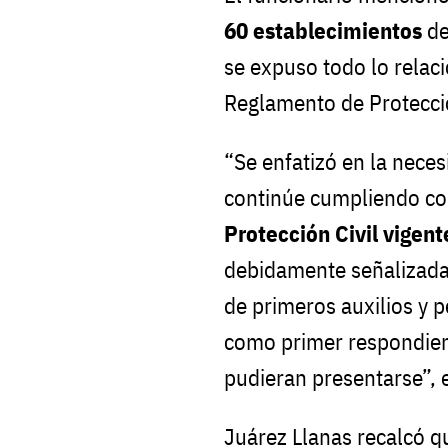
60 establecimientos
de
se expuso todo lo relac
Reglamento de Protecció
“Se enfatizó en la nece
continúe cumpliendo c
Protección Civil vigent
debidamente señalizadas
de primeros auxilios y 
como primer respondien
pudieran presentarse”, 
Juárez Llanas recalcó q