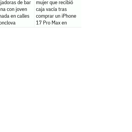
jadoras de bar
mujer que recibió
ina con joven
caja vacía tras
nada en calles
comprar un iPhone
onclova
17 Pro Max en
Sabinas