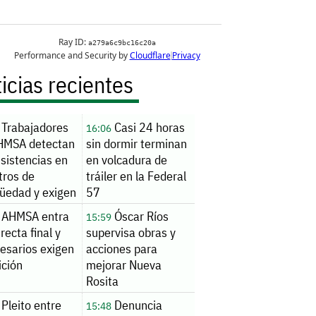
icias recientes
Trabajadores
Casi 24 horas
16:06
HMSA detectan
sin dormir terminan
sistencias en
en volcadura de
tros de
tráiler en la Federal
güedad y exigen
57
ar pagos
AHMSA entra
Óscar Ríos
15:59
 recta final y
supervisa obras y
esarios exigen
acciones para
ición
mejorar Nueva
Rosita
Pleito entre
Denuncia
15:48