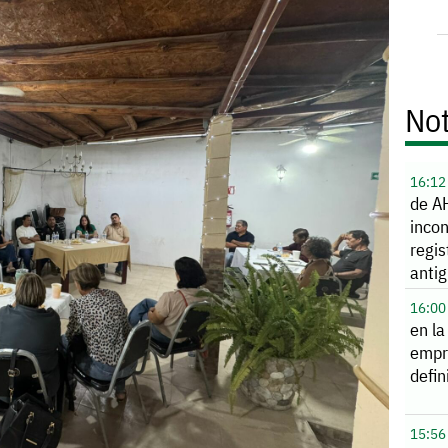
Not
16:12
de A
incon
regis
anti
revis
16:00
en la
empr
defin
15:56