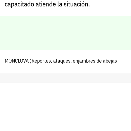
capacitado atiende la situación.
MONCLOVA
〉
Reportes
,
ataques
,
enjambres de abejas