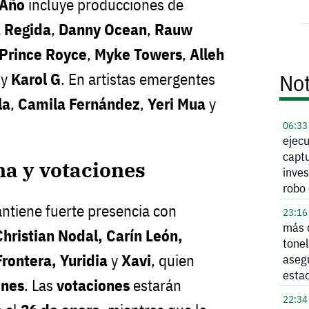
 Año
incluye producciones de
 Regida
,
Danny Ocean
,
Rauw
Prince Royce
,
Myke Towers
,
Alleh
Not
y
Karol G
. En artistas emergentes
la
,
Camila Fernández
,
Yeri Mua
y
06:33
ejec
capt
a y votaciones
inves
robo 
Alle
tiene fuerte presencia con
23:16
más 
hristian Nodal, Carín León,
tone
rontera, Yuridia
y
Xavi
, quien
aseg
esta
ones
. Las
votaciones
estarán
22:34