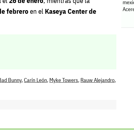
a el
26 de enero
, mientras que la
mexi
Acere
de febrero
en el
Kaseya Center de
Bad Bunny
,
Carín León
,
Myke Towers
,
Rauw Alejandro
,