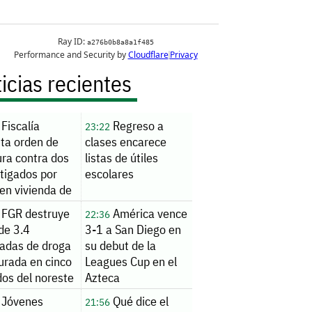
icias recientes
Fiscalía
Regreso a
23:22
uta orden de
clases encarece
ura contra dos
listas de útiles
tigados por
escolares
en vivienda de
nde
FGR destruye
América vence
22:36
de 3.4
3-1 a San Diego en
ladas de droga
su debut de la
urada en cinco
Leagues Cup en el
dos del noreste
Azteca
Jóvenes
Qué dice el
21:56