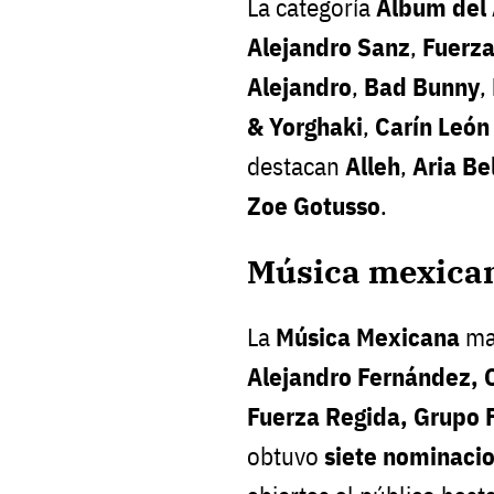
La categoría
Álbum del
Alejandro Sanz
,
Fuerza
Alejandro
,
Bad Bunny
,
& Yorghaki
,
Carín León
destacan
Alleh
,
Aria Be
Zoe Gotusso
.
Música mexican
La
Música Mexicana
man
Alejandro Fernández, C
Fuerza Regida, Grupo F
obtuvo
siete nominaci