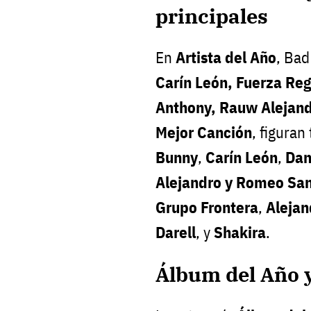
principales
En
Artista del Año
, Bad
Carín León, Fuerza Re
Anthony, Rauw Alejan
Mejor Canción
, figura
Bunny
,
Carín León
,
Dan
Alejandro y Romeo Sa
Grupo Frontera
,
Alejan
Darell
, y
Shakira
.
Álbum del Año 