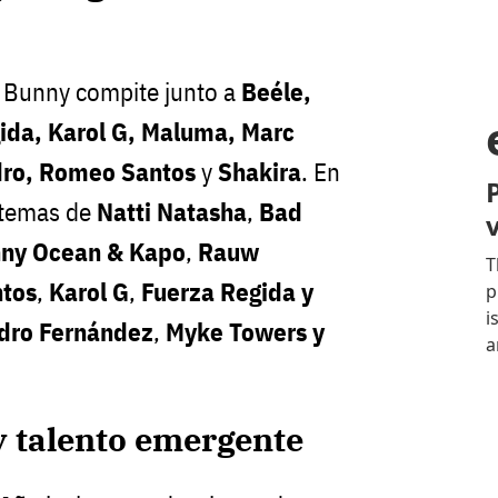
 Bunny compite junto a
Beéle,
gida, Karol G, Maluma, Marc
dro, Romeo Santos
y
Shakira
. En
n temas de
Natti Natasha
,
Bad
ny Ocean & Kapo
,
Rauw
ntos
,
Karol G
,
Fuerza Regida y
dro Fernández
,
Myke Towers y
y talento emergente