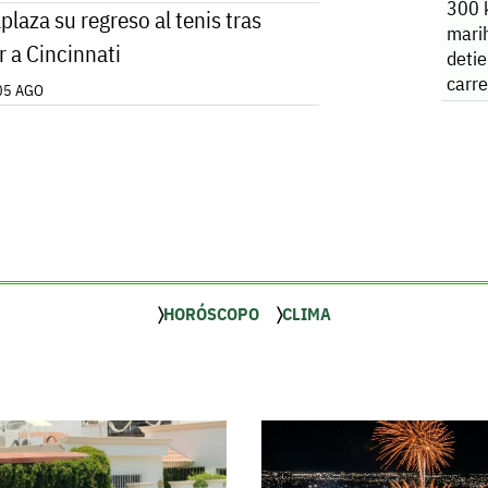
300 k
plaza su regreso al tenis tras
mari
r a Cincinnati
deti
carre
05 AGO
Taba
HORÓSCOPO
CLIMA