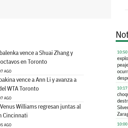
Not
balenka vence a Shuai Zhang y
10:50
expl
 octavos en Toronto
peaj
ocurr
07 AGO
desp
bakina vence a Ann Li y avanza a
inves
del WTA Toronto
10:17
presi
choq
07 AGO
dest
 Venus Williams regresan juntas al
Silve
Zara
n Cincinnati
10:00
05 AGO