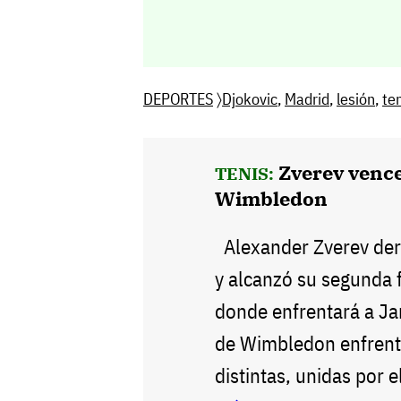
DEPORTES
〉
Djokovic
,
Madrid
,
lesión
,
te
Zverev vence
TENIS:
Wimbledon
Alexander Zverev derro
y alcanzó su segunda 
donde enfrentará a Jan
de Wimbledon enfrent
distintas, unidas por 