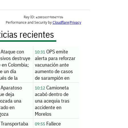
icias recientes
Ataque con
OPS emite
10:31
osivos destruye
alerta para reforzar
e en Colombia;
vacunación ante
e un día
aumento de casos
ués de la
de sarampión en
tidura
América
Aparatoso
Camioneta
10:12
dencial
ue deja
acabó dentro de
rozada una
una acequia tras
rado en
accidente en
goza
Morelos
Transportaba
Fallece
09:55