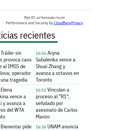
icias recientes
Tráiler sin
Aryna
16:56
os provoca caos
Sabalenka vence a
e al IMSS de
Shuai Zhang y
lova; operador
avanza a octavos en
 una tragedia
Toronto
r
Elena
Vinculan a
16:51
kina vence a
proceso al "R1",
i y avanza a
señalado por
vos del WTA
asesinato de Carlos
nto
Manzo
Bienestar pide
UNAM anuncia
16:36