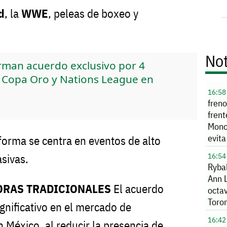
d
, la
WWE
, peleas de boxeo y
Not
irman acuerdo exclusivo por 4
r Copa Oro y Nations League en
16:58
fren
frent
Monc
evita
aforma se centra en eventos de alto
mayo
16:54
sivas.
Ryba
Ann L
ORAS TRADICIONALES
El acuerdo
octa
Toro
gnificativo en el mercado de
16:42
 México, al reducir la presencia de