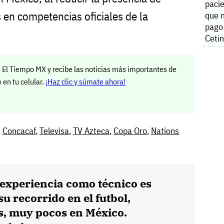
paci
s en competencias oficiales de la
que n
pago
Ceti
 El Tiempo MX y recibe las noticias más importantes de
en tu celular.
¡Haz clic y súmate ahora!
,
Concacaf
,
Televisa
,
TV Azteca
,
Copa Oro
,
Nations
experiencia como técnico es
su recorrido en el futbol,
s, muy pocos en México.