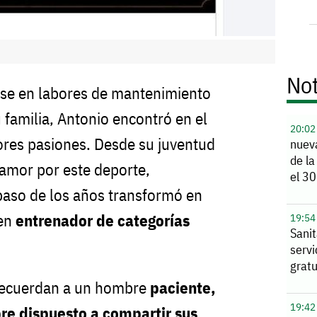
Not
e en labores de mantenimiento
 familia, Antonio encontró en el
20:02
ores pasiones. Desde su juventud
nuev
de la
amor por este deporte,
el 30
paso de los años transformó en
 en
entrenador de categorías
19:54
Sanit
serv
gratu
recuerdan a un hombre
paciente,
19:42
e dispuesto a compartir sus