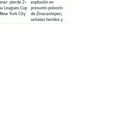
anar: pierde 2-
explosión en
 la Leagues Cup
presunto polvorín
 New York City
de Zinacantepec;
señalan heridos y
un fallecido