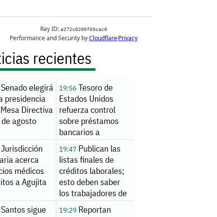
icias recientes
Senado elegirá
Tesoro de
19:56
a presidencia
Estados Unidos
 Mesa Directiva
refuerza control
 de agosto
sobre préstamos
bancarios a
extranjeros
Jurisdicción
Publican las
19:47
aria acerca
listas finales de
icios médicos
créditos laborales;
itos a Agujita
esto deben saber
los trabajadores de
AHMSA
Santos sigue
Reportan
19:29