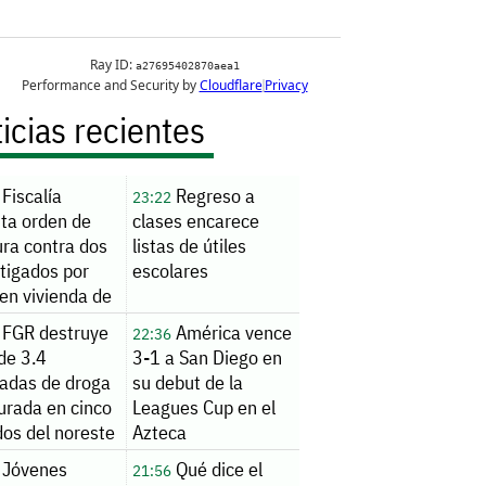
icias recientes
Fiscalía
Regreso a
23:22
uta orden de
clases encarece
ura contra dos
listas de útiles
tigados por
escolares
en vivienda de
nde
FGR destruye
América vence
22:36
de 3.4
3-1 a San Diego en
ladas de droga
su debut de la
urada en cinco
Leagues Cup en el
dos del noreste
Azteca
Jóvenes
Qué dice el
21:56