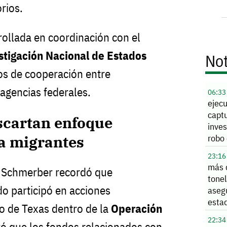
rios.
rollada en coordinación con el
tigación Nacional de Estados
Not
os de cooperación entre
 agencias federales.
06:33
ejec
capt
scartan enfoque
inves
robo 
ra migrantes
Alle
23:16
más 
, Schmerber recordó que
tone
o participó en acciones
aseg
esta
o de Texas dentro de la
Operación
22:34
ró que los fondos relacionados con