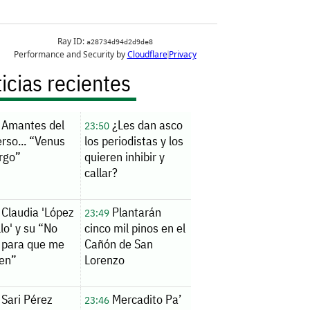
icias recientes
Amantes del
¿Les dan asco
23:50
rso... “Venus
los periodistas y los
rgo”
quieren inhibir y
callar?
Claudia 'López
Plantarán
23:49
llo' y su “No
cinco mil pinos en el
 para que me
Cañón de San
en”
Lorenzo
Sari Pérez
Mercadito Pa’
23:46