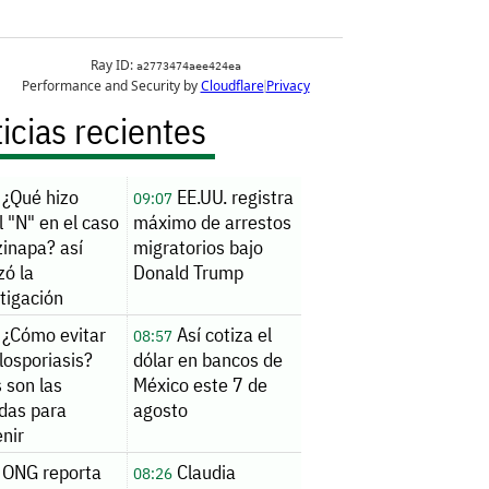
icias recientes
¿Qué hizo
EE.UU. registra
09:07
 "N" en el caso
máximo de arrestos
zinapa? así
migratorios bajo
zó la
Donald Trump
tigación
¿Cómo evitar
Así cotiza el
08:57
closporiasis?
dólar en bancos de
 son las
México este 7 de
das para
agosto
nir
ONG reporta
Claudia
08:26