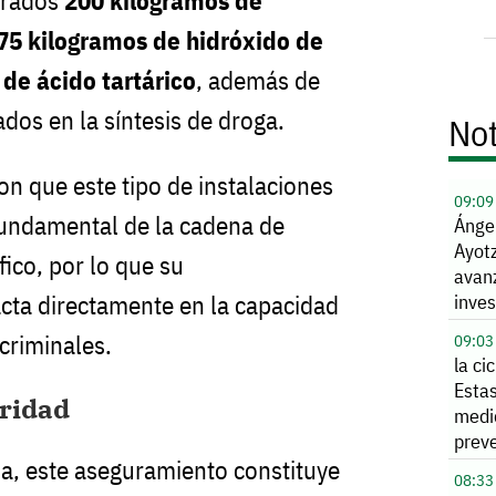
urados
200 kilogramos de
75 kilogramos de hidróxido de
de ácido tartárico
, además de
dos en la síntesis de droga.
Not
on que este tipo de instalaciones
09:09
fundamental de la cadena de
Ángel
Ayot
ico, por lo que su
avan
ta directamente en la capacidad
inves
criminales.
09:03
la ci
Estas
uridad
medi
preve
a, este aseguramiento constituye
08:33