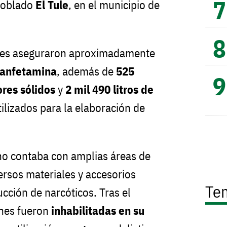
 poblado
El Tule
, en el municipio de
dades aseguraron aproximadamente
tanfetamina
, además de
525
res sólidos
y
2 mil 490 litros de
tilizados para la elaboración de
ino contaba con amplias áreas de
ersos materiales y accesorios
Te
cción de narcóticos. Tras el
ones fueron
inhabilitadas en su