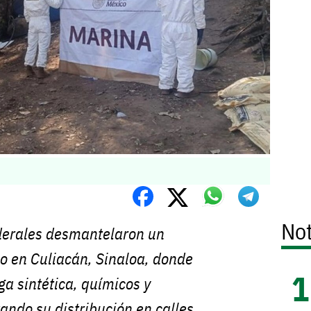
Not
derales desmantelaron un
o en Culiacán, Sinaloa, donde
a sintética, químicos y
tando su distribución en calles